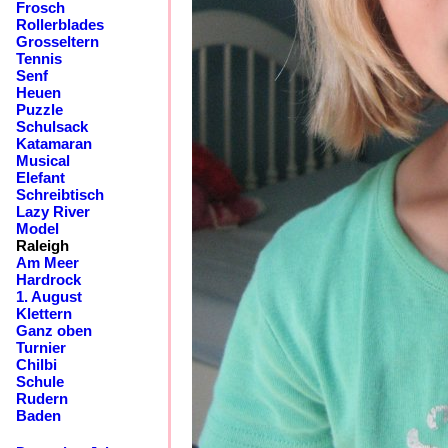
Frosch
Rollerblades
Grosseltern
Tennis
Senf
Heuen
Puzzle
Schulsack
Katamaran
Musical
Elefant
Schreibtisch
Lazy River
Model
Raleigh
Am Meer
Hardrock
1. August
Klettern
Ganz oben
Turnier
Chilbi
Schule
Rudern
Baden