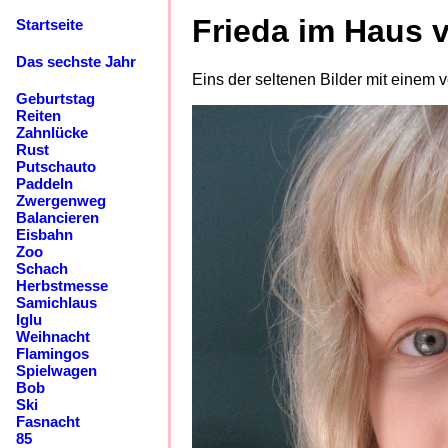
Frieda im Haus 
Startseite
Das sechste Jahr
Eins der seltenen Bilder mit einem 
Geburtstag
Reiten
Zahnlücke
Rust
Putschauto
Paddeln
Zwergenweg
Balancieren
Eisbahn
Zoo
Schach
Herbstmesse
Samichlaus
Iglu
Weihnacht
Flamingos
Spielwagen
Bob
Ski
Fasnacht
85