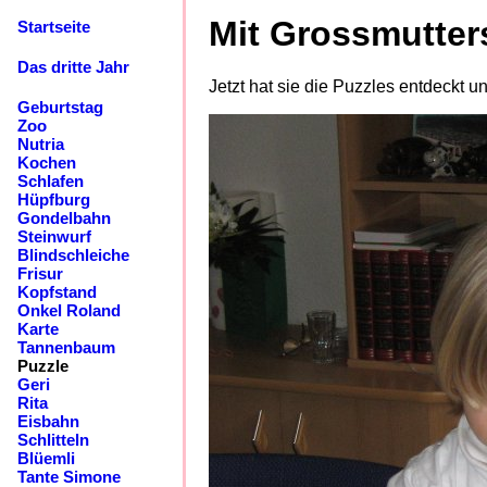
Mit Grossmutter
Startseite
Das dritte Jahr
Jetzt hat sie die Puzzles entdeckt un
Geburtstag
Zoo
Nutria
Kochen
Schlafen
Hüpfburg
Gondelbahn
Steinwurf
Blindschleiche
Frisur
Kopfstand
Onkel Roland
Karte
Tannenbaum
Puzzle
Geri
Rita
Eisbahn
Schlitteln
Blüemli
Tante Simone