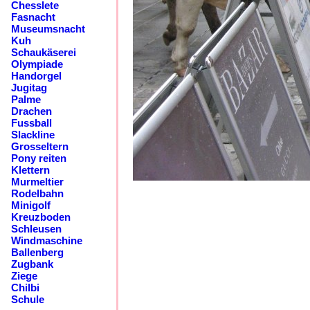
Chesslete
Fasnacht
Museumsnacht
Kuh
Schaukäserei
Olympiade
Handorgel
Jugitag
Palme
Drachen
Fussball
Slackline
Grosseltern
Pony reiten
Klettern
Murmeltier
Rodelbahn
Minigolf
Kreuzboden
Schleusen
Windmaschine
Ballenberg
Zugbank
Ziege
Chilbi
Schule