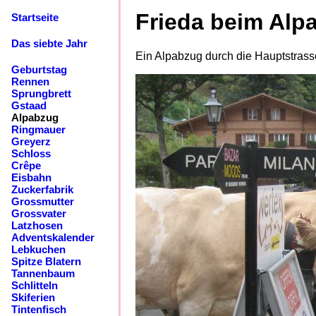
Frieda beim Alp
Startseite
Das siebte Jahr
Ein Alpabzug durch die Hauptstrasse
Geburtstag
Rennen
Sprungbrett
Gstaad
Alpabzug
Ringmauer
Greyerz
Schloss
Crêpe
Eisbahn
Zuckerfabrik
Grossmutter
Grossvater
Latzhosen
Adventskalender
Lebkuchen
Spitze Blatern
Tannenbaum
Schlitteln
Skiferien
Tintenfisch