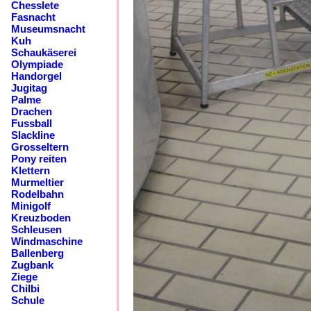
Chesslete
Fasnacht
Museumsnacht
Kuh
Schaukäserei
Olympiade
Handorgel
Jugitag
Palme
Drachen
Fussball
Slackline
Grosseltern
Pony reiten
Klettern
Murmeltier
Rodelbahn
Minigolf
Kreuzboden
Schleusen
Windmaschine
Ballenberg
Zugbank
Ziege
Chilbi
Schule