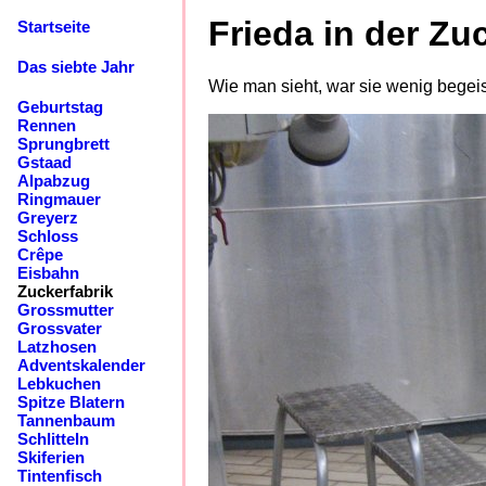
Frieda in der Zu
Startseite
Das siebte Jahr
Wie man sieht, war sie wenig begeist
Geburtstag
Rennen
Sprungbrett
Gstaad
Alpabzug
Ringmauer
Greyerz
Schloss
Crêpe
Eisbahn
Zuckerfabrik
Grossmutter
Grossvater
Latzhosen
Adventskalender
Lebkuchen
Spitze Blatern
Tannenbaum
Schlitteln
Skiferien
Tintenfisch