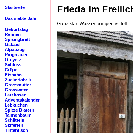
Frieda im Freil
Startseite
Das siebte Jahr
Ganz klar: Wasser pumpen ist toll !
Geburtstag
Rennen
Sprungbrett
Gstaad
Alpabzug
Ringmauer
Greyerz
Schloss
Crêpe
Eisbahn
Zuckerfabrik
Grossmutter
Grossvater
Latzhosen
Adventskalender
Lebkuchen
Spitze Blatern
Tannenbaum
Schlitteln
Skiferien
Tintenfisch