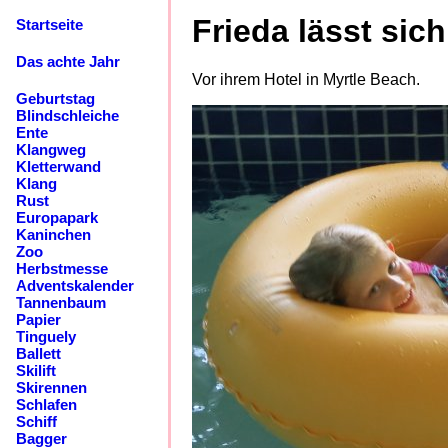
Frieda lässt sic
Startseite
Das achte Jahr
Vor ihrem Hotel in Myrtle Beach.
Geburtstag
Blindschleiche
Ente
Klangweg
Kletterwand
Klang
Rust
Europapark
Kaninchen
Zoo
Herbstmesse
Adventskalender
Tannenbaum
Papier
Tinguely
Ballett
Skilift
Skirennen
Schlafen
Schiff
Bagger