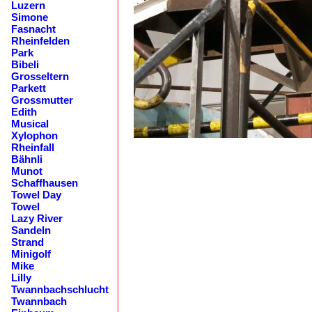
Luzern
Simone
Fasnacht
Rheinfelden
Park
Bibeli
Grosseltern
Parkett
Grossmutter
Edith
Musical
Xylophon
Rheinfall
Bähnli
Munot
Schaffhausen
Towel Day
Towel
Lazy River
Sandeln
Strand
Minigolf
Mike
Lilly
Twannbachschlucht
Twannbach