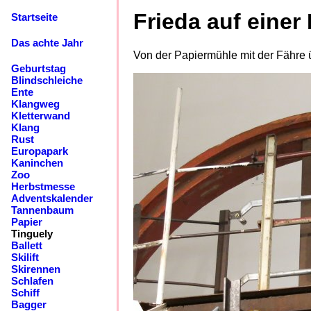
Frieda auf einer
Startseite
Das achte Jahr
Von der Papiermühle mit der Fähre 
Geburtstag
Blindschleiche
Ente
Klangweg
Kletterwand
Klang
Rust
Europapark
Kaninchen
Zoo
Herbstmesse
Adventskalender
Tannenbaum
Papier
Tinguely
Ballett
Skilift
Skirennen
Schlafen
Schiff
Bagger